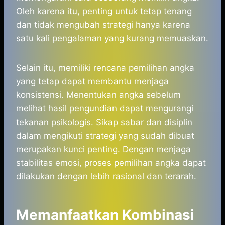
Oleh karena itu, penting untuk tetap tenang
dan tidak mengubah strategi hanya karena
satu kali pengalaman yang kurang memuaskan.
Selain itu, memiliki rencana pemilihan angka
yang tetap dapat membantu menjaga
konsistensi. Menentukan angka sebelum
melihat hasil pengundian dapat mengurangi
tekanan psikologis. Sikap sabar dan disiplin
dalam mengikuti strategi yang sudah dibuat
merupakan kunci penting. Dengan menjaga
stabilitas emosi, proses pemilihan angka dapat
dilakukan dengan lebih rasional dan terarah.
Memanfaatkan Kombinasi