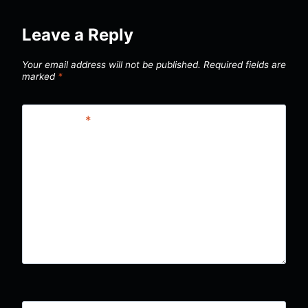
Leave a Reply
Your email address will not be published.
Required fields are
marked
*
Comment
*