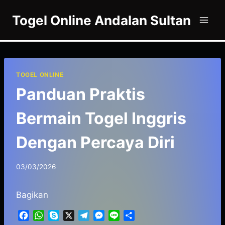
Skip
Togel Online Andalan Sultan
to
content
TOGEL ONLINE
Panduan Praktis
Bermain Togel Inggris
Dengan Percaya Diri
03/03/2026
Bagikan
F
W
S
X
T
M
L
S