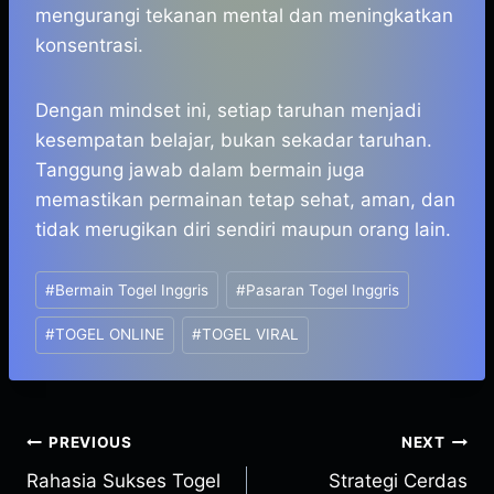
mengurangi tekanan mental dan meningkatkan
konsentrasi.
Dengan mindset ini, setiap taruhan menjadi
kesempatan belajar, bukan sekadar taruhan.
Tanggung jawab dalam bermain juga
memastikan permainan tetap sehat, aman, dan
tidak merugikan diri sendiri maupun orang lain.
Post
#
Bermain Togel Inggris
#
Pasaran Togel Inggris
Tags:
#
TOGEL ONLINE
#
TOGEL VIRAL
Post
PREVIOUS
NEXT
Rahasia Sukses Togel
Strategi Cerdas