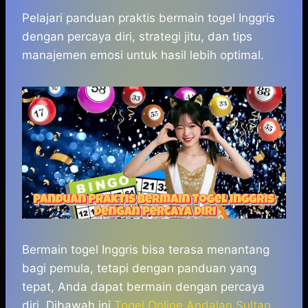
a
h
k
e
e
i
h
c
a
y
l
s
n
a
Pelajari panduan praktis bermain togel Inggris
e
t
p
e
s
e
r
dengan percaya diri, strategi jitu, dan tips
b
s
e
g
e
e
manajemen emosi untuk hasil lebih optimal.
o
A
r
n
o
p
a
g
k
p
m
e
r
Bermain togel Inggris bisa terasa menantang
bagi pemula, tetapi dengan panduan yang
tepat, Anda dapat bermain dengan percaya
diri. Dibawah ini
Togel Online Andalan Sultan