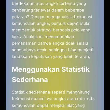
berdekatan atau angka tertentu yang
cenderung terlewat dalam beberapa
putaran? Dengan menganalisis frekuensi
kemunculan angka, pemula dapat mulai
membentuk strategi berbasis pola yang
logis. Analisa ini menumbuhkan
pemahaman bahwa angka tidak selalu
sepenuhnya acak, sehingga bisa menjadi
landasan keputusan yang lebih terarah.
Menggunakan Statistik
Sederhana
Statistik sederhana seperti menghitung
frekuensi munculnya angka atau rata-rata
kemunculan dapat menjadi alat yang