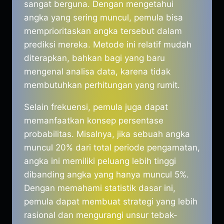
sangat berguna. Dengan mengetahui
angka yang sering muncul, pemula bisa
memprioritaskan angka tersebut dalam
prediksi mereka. Metode ini relatif mudah
diterapkan, bahkan bagi yang baru
mengenal analisa data, karena tidak
membutuhkan perhitungan yang rumit.
Selain frekuensi, pemula juga dapat
memanfaatkan konsep persentase
probabilitas. Misalnya, jika sebuah angka
muncul 20% dari total periode pengamatan,
angka ini memiliki peluang lebih tinggi
dibanding angka yang hanya muncul 5%.
Dengan memahami statistik dasar ini,
pemula dapat membuat strategi yang lebih
rasional dan mengurangi unsur tebak-