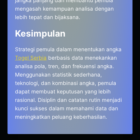
jangka panjang dan membantu pemula
mengasah kemampuan analisa dengan
lebih tepat dan bijaksana.
Kesimpulan
Strategi pemula dalam menentukan angka
Togel Serbia
berbasis data menekankan
analisa pola, tren, dan frekuensi angka.
Menggunakan statistik sederhana,
teknologi, dan kombinasi angka, pemula
dapat membuat keputusan yang lebih
rasional. Disiplin dan catatan rutin menjadi
kunci sukses dalam memahami data dan
meningkatkan peluang keberhasilan.