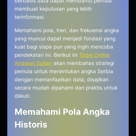
berbasis data dapat membantu pemula
membuat keputusan yang lebih
terinformasi.
Memahami pola, tren, dan frekuensi angka
yang muncul dapat menjadi fondasi yang
kuat bagi siapa pun yang ingin mencoba
pendekatan ini. Berikut ini
Togel Online
Andalan Sultan
akan membahas strategi
pemula untuk menentukan angka Serbia
dengan memanfaatkan data, disajikan
secara mudah dipahami dan praktis untuk
diikuti.
Memahami Pola Angka
Historis