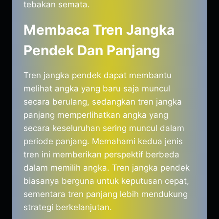
tebakan semata.
Membaca Tren Jangka
Pendek Dan Panjang
Tren jangka pendek dapat membantu
melihat angka yang baru saja muncul
secara berulang, sedangkan tren jangka
panjang memperlihatkan angka yang
secara keseluruhan sering muncul dalam
periode panjang. Memahami kedua jenis
tren ini memberikan perspektif berbeda
dalam memilih angka. Tren jangka pendek
biasanya berguna untuk keputusan cepat,
sementara tren panjang lebih mendukung
strategi berkelanjutan.