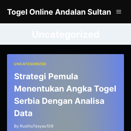
Skip
Togel Online Andalan Sultan
to
content
Uncategorized
UNCATEGORIZED
Strategi Pemula
Menentukan Angka Togel
Serbia Dengan Analisa
Data
By
RusthuTesyau109