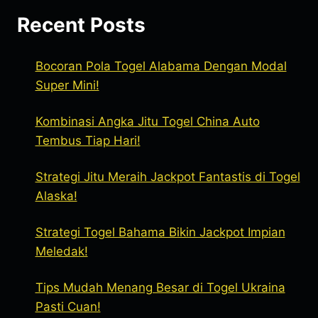
Recent Posts
Bocoran Pola Togel Alabama Dengan Modal
Super Mini!
Kombinasi Angka Jitu Togel China Auto
Tembus Tiap Hari!
Strategi Jitu Meraih Jackpot Fantastis di Togel
Alaska!
Strategi Togel Bahama Bikin Jackpot Impian
Meledak!
Tips Mudah Menang Besar di Togel Ukraina
Pasti Cuan!