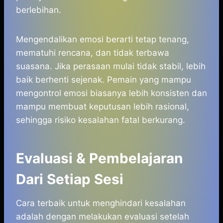
berlebihan.
Mengendalikan emosi berarti tetap tenang,
mematuhi rencana, dan tidak terbawa
suasana. Jika perasaan mulai tidak stabil, lebih
baik berhenti sejenak. Pemain yang mampu
mengontrol emosi biasanya lebih konsisten dan
mampu membuat keputusan lebih rasional,
sehingga risiko kesalahan fatal berkurang.
Evaluasi & Pembelajaran
Dari Setiap Sesi
Cara terbaik untuk menghindari kesalahan
adalah dengan melakukan evaluasi setelah