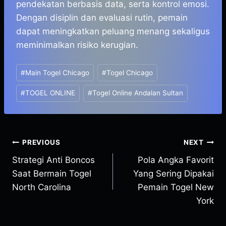
pendekatan berbasis data, serta kontrol emosi.
Dengan disiplin dan evaluasi rutin, pemain
dapat meningkatkan peluang menang sekaligus
meminimalkan risiko kerugian.
Post
#
Main Togel Chicago
#
Togel Chicago
Tags:
#
TOGEL ONLINE
#
Togel Online Andalan Sultan
Post
PREVIOUS
NEXT
Strategi Anti Boncos
Pola Angka Favorit
navigation
Saat Bermain Togel
Yang Sering Dipakai
North Carolina
Pemain Togel New
York