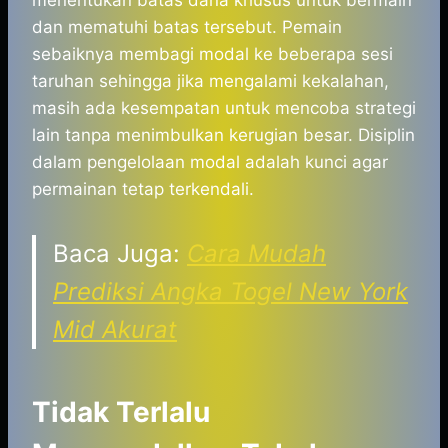
menentukan batas dana khusus untuk bermain
dan mematuhi batas tersebut. Pemain
sebaiknya membagi modal ke beberapa sesi
taruhan sehingga jika mengalami kekalahan,
masih ada kesempatan untuk mencoba strategi
lain tanpa menimbulkan kerugian besar. Disiplin
dalam pengelolaan modal adalah kunci agar
permainan tetap terkendali.
Baca Juga:
Cara Mudah
Prediksi Angka Togel New York
Mid Akurat
Tidak Terlalu