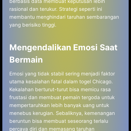
berbasis data membuat keputusan lebih
rasional dan terukur. Strategi seperti ini
membantu menghindari taruhan sembarangan
yang berisiko tinggi.
Mengendalikan Emosi Saat
Bermain
Emosi yang tidak stabil sering menjadi faktor
utama kesalahan fatal dalam togel Chicago.
Kekalahan berturut-turut bisa memicu rasa
frustasi dan membuat pemain tergoda untuk
mempertaruhkan lebih banyak uang untuk
menebus kerugian. Sebaliknya, kemenangan
beruntun bisa membuat seseorang terlalu
percaya diri dan memasang taruhan