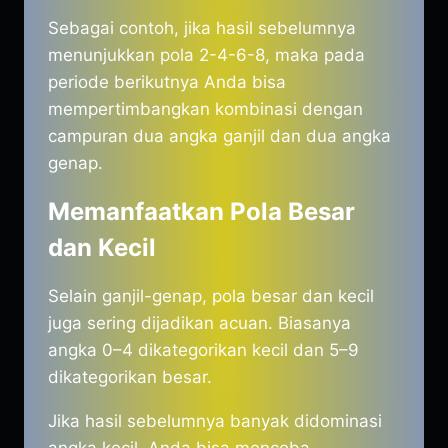
Sebagai contoh, jika hasil sebelumnya
menunjukkan pola 2-4-6-8, maka pada
periode berikutnya Anda bisa
mempertimbangkan kombinasi dengan
campuran dua angka ganjil dan dua angka
genap.
Memanfaatkan Pola Besar
dan Kecil
Selain ganjil-genap, pola besar dan kecil
juga sering dijadikan acuan. Biasanya
angka 0–4 dikategorikan kecil dan 5–9
dikategorikan besar.
Jika hasil sebelumnya banyak didominasi
angka kecil, Anda bisa mencoba