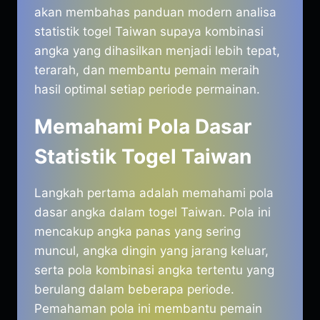
akan membahas panduan modern analisa
statistik togel Taiwan supaya kombinasi
angka yang dihasilkan menjadi lebih tepat,
terarah, dan membantu pemain meraih
hasil optimal setiap periode permainan.
Memahami Pola Dasar
Statistik Togel Taiwan
Langkah pertama adalah memahami pola
dasar angka dalam togel Taiwan. Pola ini
mencakup angka panas yang sering
muncul, angka dingin yang jarang keluar,
serta pola kombinasi angka tertentu yang
berulang dalam beberapa periode.
Pemahaman pola ini membantu pemain