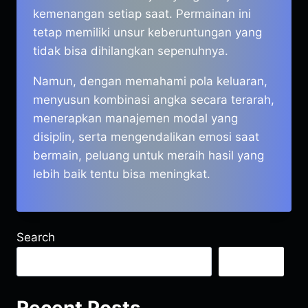
kemenangan setiap saat. Permainan ini
tetap memiliki unsur keberuntungan yang
tidak bisa dihilangkan sepenuhnya.
Namun, dengan memahami pola keluaran,
menyusun kombinasi angka secara terarah,
menerapkan manajemen modal yang
disiplin, serta mengendalikan emosi saat
bermain, peluang untuk meraih hasil yang
lebih baik tentu bisa meningkat.
Search
Search