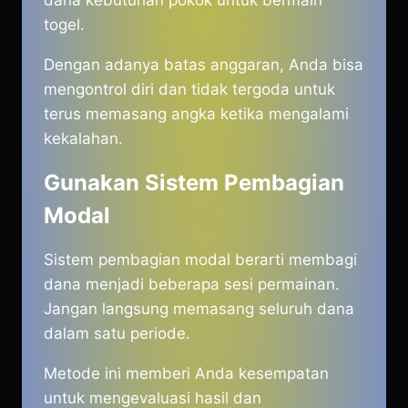
togel.
Dengan adanya batas anggaran, Anda bisa
mengontrol diri dan tidak tergoda untuk
terus memasang angka ketika mengalami
kekalahan.
Gunakan Sistem Pembagian
Modal
Sistem pembagian modal berarti membagi
dana menjadi beberapa sesi permainan.
Jangan langsung memasang seluruh dana
dalam satu periode.
Metode ini memberi Anda kesempatan
untuk mengevaluasi hasil dan