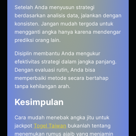
Setelah Anda menyusun strategi
berdasarkan analisis data, jalankan dengan
konsisten. Jangan mudah tergoda untuk
mengganti angka hanya karena mendengar
prediksi orang lain.
Disiplin membantu Anda mengukur
efektivitas strategi dalam jangka panjang.
Dengan evaluasi rutin, Anda bisa
memperbaiki metode secara bertahap
tanpa kehilangan arah.
Kesimpulan
Cara mudah menebak angka jitu untuk
jackpot
Togel Taiwan
bukanlah tentang
menemukan rumus ajaib yang menjamin