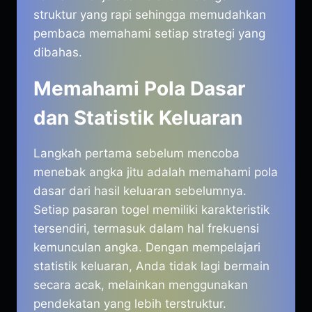
struktur yang rapi sehingga memudahkan
pembaca memahami setiap strategi yang
dibahas.
Memahami Pola Dasar
dan Statistik Keluaran
Langkah pertama sebelum mencoba
menebak angka jitu adalah memahami pola
dasar dari hasil keluaran sebelumnya.
Setiap pasaran togel memiliki karakteristik
tersendiri, termasuk dalam hal frekuensi
kemunculan angka. Dengan mempelajari
statistik keluaran, Anda tidak lagi bermain
secara acak, melainkan menggunakan
pendekatan yang lebih terstruktur.