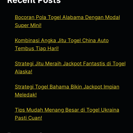
Recent Posts
Bocoran Pola Togel Alabama Dengan Modal
Super Mini!
Kombinasi Angka Jitu Togel China Auto
Tembus Tiap Hari!
Strategi Jitu Meraih Jackpot Fantastis di Togel
Alaska!
Strategi Togel Bahama Bikin Jackpot Impian
Meledak!
Tips Mudah Menang Besar di Togel Ukraina
Pasti Cuan!