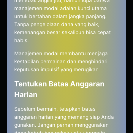
menebak angka jitu, namun lupa bahwa
manajemen modal adalah kunci utama
untuk bertahan dalam jangka panjang.
Tanpa pengelolaan dana yang baik,
kemenangan besar sekalipun bisa cepat
habis.
Manajemen modal membantu menjaga
kestabilan permainan dan menghindari
keputusan impulsif yang merugikan.
Tentukan Batas Anggaran
Harian
Sebelum bermain, tetapkan batas
anggaran harian yang memang siap Anda
gunakan. Jangan pernah menggunakan
dana kebutuhan pokok untuk bermain