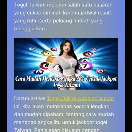
Togel Taiwan menjadi salah satu pasaran
yang cukup diminati karena jadwal result
yang rutin serta peluang hadiah yang
menggiurkan.
Dalam artikel
Togel Online Andalan Sultan
ini, kita akan membahas secara lengkap
dan mudah dipahami tentang cara mudah
menebak angka jitu untuk jackpot togel
Taiwan. Penjelasan disusun dengan