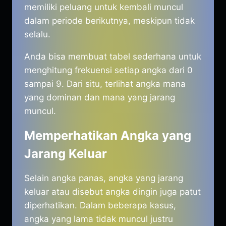
memiliki peluang untuk kembali muncul
dalam periode berikutnya, meskipun tidak
selalu.
Anda bisa membuat tabel sederhana untuk
menghitung frekuensi setiap angka dari 0
sampai 9. Dari situ, terlihat angka mana
yang dominan dan mana yang jarang
muncul.
Memperhatikan Angka yang
Jarang Keluar
Selain angka panas, angka yang jarang
keluar atau disebut angka dingin juga patut
diperhatikan. Dalam beberapa kasus,
angka yang lama tidak muncul justru