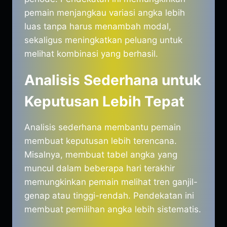
pemain menjangkau variasi angka lebih
luas tanpa harus menambah modal,
sekaligus meningkatkan peluang untuk
melihat kombinasi yang berhasil.
Analisis Sederhana untuk
Keputusan Lebih Tepat
Analisis sederhana membantu pemain
membuat keputusan lebih terencana.
Misalnya, membuat tabel angka yang
muncul dalam beberapa hari terakhir
memungkinkan pemain melihat tren ganjil-
genap atau tinggi-rendah. Pendekatan ini
membuat pemilihan angka lebih sistematis.