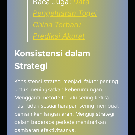
Baca Juga:
Data
Pengeluaran Togel
China Terbaru
Prediksi Akurat
Konsistensi dalam
Strategi
Konsistensi strategi menjadi faktor penting
untuk meningkatkan keberuntungan.
Mengganti metode terlalu sering ketika
hasil tidak sesuai harapan sering membuat
pemain kehilangan arah. Menguji strategi
dalam beberapa periode memberikan
gambaran efektivitasnya.