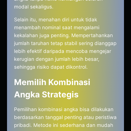
modal sekaligus.
Selain itu, menahan diri untuk tidak
menambah nominal saat mengalami
kekalahan juga penting. Mempertahankan
jumlah taruhan tetap stabil sering dianggap
lebih efektif daripada mencoba mengejar
kerugian dengan jumlah lebih besar,
sehingga risiko dapat dikontrol.
Memilih Kombinasi
Angka Strategis
Pemilihan kombinasi angka bisa dilakukan
berdasarkan tanggal penting atau peristiwa
pribadi. Metode ini sederhana dan mudah