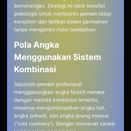
kemenangan. Strategi ini lebih bersifat
psikologis untuk membantu pemain tetap
konsisten dan terlibat dalam permainan
tanpa mengambil risiko berlebihan.
Pola Angka
Menggunakan Sistem
Kombinasi
Sejumlah pemain profesional
menggabungkan angka favorit mereka
dengan metode kombinasi tertentu,
misalnya mengombinasikan angka hot,
angka pribadi, dan angka jarang muncul
(“cold numbers”). Dengan membuat variasi