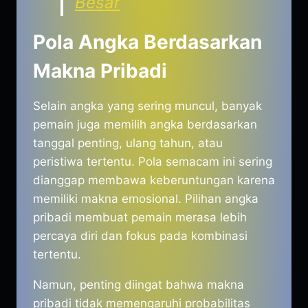
Besar
Pola Angka Berdasarkan
Makna Pribadi
Selain angka yang sering muncul, banyak
pemain juga memilih angka berdasarkan
tanggal penting, ulang tahun, atau
peristiwa tertentu. Pola semacam ini sering
dianggap membawa keberuntungan karena
memiliki makna emosional. Pilihan angka
pribadi membuat pemain merasa lebih
percaya diri dan fokus pada kombinasi
tertentu.
Namun, penting diingat bahwa makna
pribadi tidak memengaruhi probabilitas