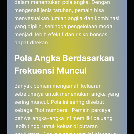
dalam menentukan pola angka. Dengan
mengenali jenis taruhan, pemain bisa
menyesuaikan jumlah angka dan kombinasi
yang dipilih, sehingga pengelolaan modal
menjadi lebih efektif dan risiko boncos
dapat ditekan.
Pola Angka Berdasarkan
Frekuensi Muncul
Banyak pemain mengamati keluaran
sebelumnya untuk menemukan angka yang
sering muncul. Pola ini sering disebut
sebagai “hot numbers.” Pemain percaya
bahwa angka-angka ini memiliki peluang
lebih tinggi untuk keluar di putaran