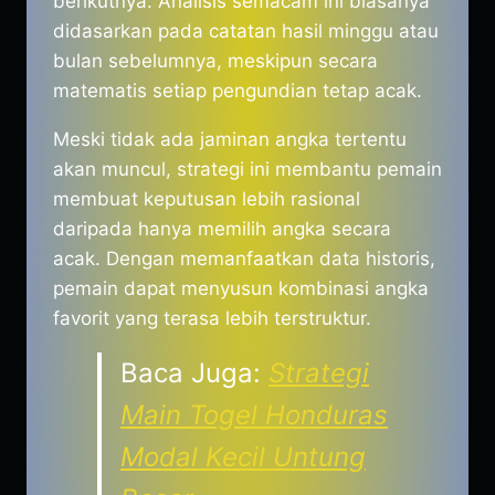
berikutnya. Analisis semacam ini biasanya
didasarkan pada catatan hasil minggu atau
bulan sebelumnya, meskipun secara
matematis setiap pengundian tetap acak.
Meski tidak ada jaminan angka tertentu
akan muncul, strategi ini membantu pemain
membuat keputusan lebih rasional
daripada hanya memilih angka secara
acak. Dengan memanfaatkan data historis,
pemain dapat menyusun kombinasi angka
favorit yang terasa lebih terstruktur.
Baca Juga:
Strategi
Main Togel Honduras
Modal Kecil Untung