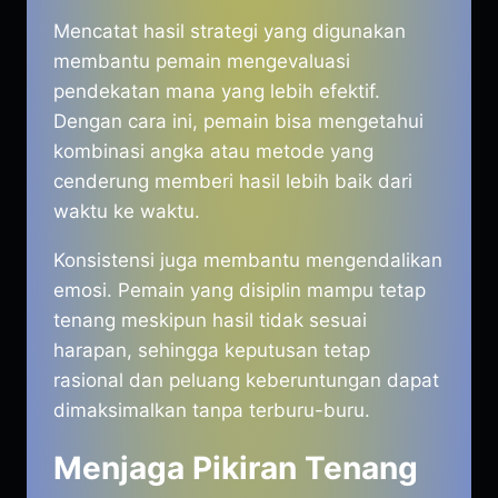
Mencatat hasil strategi yang digunakan
membantu pemain mengevaluasi
pendekatan mana yang lebih efektif.
Dengan cara ini, pemain bisa mengetahui
kombinasi angka atau metode yang
cenderung memberi hasil lebih baik dari
waktu ke waktu.
Konsistensi juga membantu mengendalikan
emosi. Pemain yang disiplin mampu tetap
tenang meskipun hasil tidak sesuai
harapan, sehingga keputusan tetap
rasional dan peluang keberuntungan dapat
dimaksimalkan tanpa terburu-buru.
Menjaga Pikiran Tenang