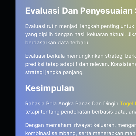
Evaluasi Dan Penyesuaian 
Evaluasi rutin menjadi langkah penting untu
yang dipilih dengan hasil keluaran aktual. Ji
berdasarkan data terbaru.
Evaluasi berkala memungkinkan strategi ber
prediksi tetap adaptif dan relevan. Konsiste
strategi jangka panjang.
Kesimpulan
Rahasia Pola Angka Panas Dan Dingin
Togel 
tetapi tentang pendekatan berbasis data, anali
Dengan memahami riwayat keluaran, menganal
kombinasi seimbang, serta menerapkan mana