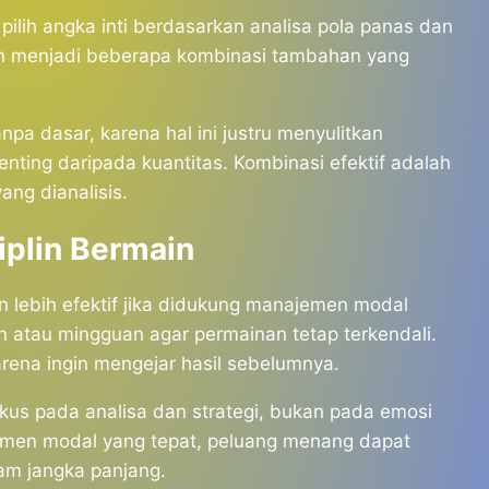
ilih angka inti berdasarkan analisa pola panas dan
kan menjadi beberapa kombinasi tambahan yang
pa dasar, karena hal ini justru menyulitkan
penting daripada kuantitas. Kombinasi efektif adalah
ang dianalisis.
plin Bermain
an lebih efektif jika didukung manajemen modal
an atau mingguan agar permainan tetap terkendali.
arena ingin mengejar hasil sebelumnya.
kus pada analisa dan strategi, bukan pada emosi
men modal yang tepat, peluang menang dapat
lam jangka panjang.