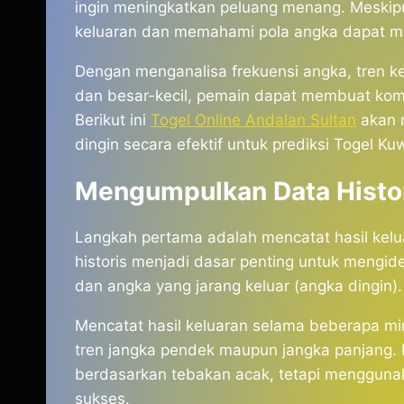
ingin meningkatkan peluang menang. Meskipun
keluaran dan memahami pola angka dapat me
Dengan menganalisa frekuensi angka, tren ke
dan besar-kecil, pemain dapat membuat komb
Berikut ini
Togel Online Andalan Sultan
akan 
dingin secara efektif untuk prediksi Togel Kuw
Mengumpulkan Data Histor
Langkah pertama adalah mencatat hasil kelua
historis menjadi dasar penting untuk mengid
dan angka yang jarang keluar (angka dingin).
Mencatat hasil keluaran selama beberapa m
tren jangka pendek maupun jangka panjang. D
berdasarkan tebakan acak, tetapi menggunak
sukses.