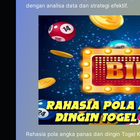
dengan analisa data dan strategi efektif.
Rahasia pola angka panas dan dingin Togel K