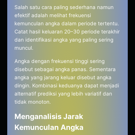
Salah satu cara paling sederhana namun
efektif adalah melihat frekuensi
kemunculan angka dalam periode tertentu.
Catat hasil keluaran 20–30 periode terakhir
dan identifikasi angka yang paling sering
muncul.
Angka dengan frekuensi tinggi sering
disebut sebagai angka panas. Sementara
angka yang jarang keluar disebut angka
dingin. Kombinasi keduanya dapat menjadi
alternatif prediksi yang lebih variatif dan
tidak monoton.
Menganalisis Jarak
Kemunculan Angka