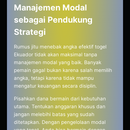
Manajemen Modal
sebagai Pendukung
Strategi
Rumus jitu menebak angka efektif togel
Ekuador tidak akan maksimal tanpa
manajemen modal yang baik. Banyak
pemain gagal bukan karena salah memilih
angka, tetapi karena tidak mampu
mengatur keuangan secara disiplin.
Pisahkan dana bermain dari kebutuhan
utama. Tentukan anggaran khusus dan
jangan melebihi batas yang sudah
ditetapkan. Dengan pengelolaan modal