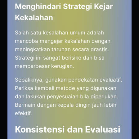
Menghindari Strategi Kejar
Kekalahan
Salah satu kesalahan umum adalah
mencoba mengejar kekalahan dengan
meningkatkan taruhan secara drastis.
Strategi ini sangat berisiko dan bisa
memperbesar kerugian.
Sebaliknya, gunakan pendekatan evaluatif.
Periksa kembali metode yang digunakan
dan lakukan penyesuaian bila diperlukan.
Bermain dengan kepala dingin jauh lebih
efektif.
Konsistensi dan Evaluasi