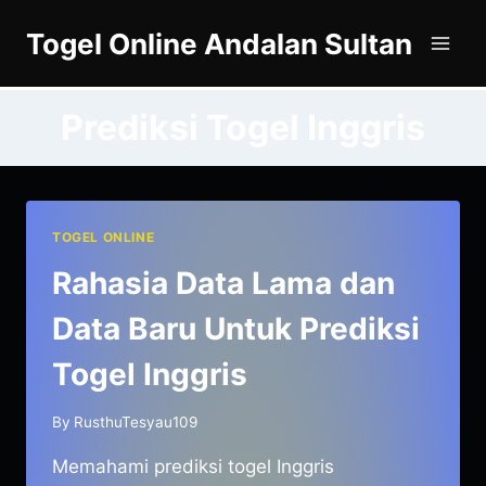
Skip
Togel Online Andalan Sultan
to
content
Prediksi Togel Inggris
TOGEL ONLINE
Rahasia Data Lama dan
Data Baru Untuk Prediksi
Togel Inggris
By
RusthuTesyau109
Memahami prediksi togel Inggris