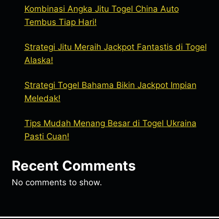
Kombinasi Angka Jitu Togel China Auto
Tembus Tiap Hari!
Strategi Jitu Meraih Jackpot Fantastis di Togel
Alaska!
Strategi Togel Bahama Bikin Jackpot Impian
Meledak!
Tips Mudah Menang Besar di Togel Ukraina
Pasti Cuan!
Recent Comments
No comments to show.