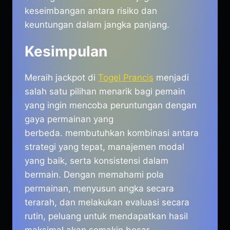
keseimbangan antara risiko dan
keuntungan dalam jangka panjang.
Kesimpulan
Meraih jackpot di
Togel Prancis
menjadi
salah satu pilihan menarik bagi pemain
yang ingin mencoba peruntungan dengan
gaya permainan yang
berbeda. membutuhkan kombinasi antara
strategi yang tepat, manajemen modal
yang baik, serta konsistensi dalam
bermain. Dengan memahami pola
permainan, menyusun angka secara
terarah, dan melakukan evaluasi secara
rutin, peluang untuk mendapatkan hasil