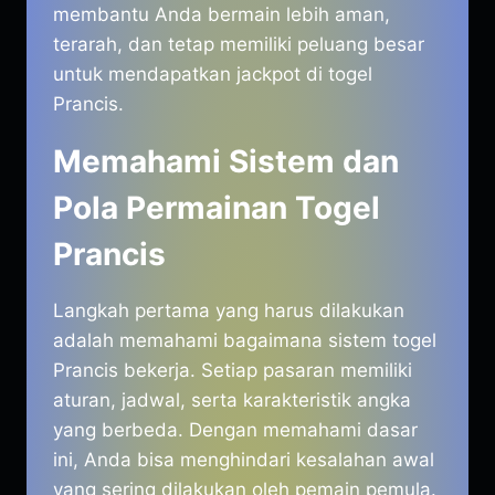
membantu Anda bermain lebih aman,
terarah, dan tetap memiliki peluang besar
untuk mendapatkan jackpot di togel
Prancis.
Memahami Sistem dan
Pola Permainan Togel
Prancis
Langkah pertama yang harus dilakukan
adalah memahami bagaimana sistem togel
Prancis bekerja. Setiap pasaran memiliki
aturan, jadwal, serta karakteristik angka
yang berbeda. Dengan memahami dasar
ini, Anda bisa menghindari kesalahan awal
yang sering dilakukan oleh pemain pemula.