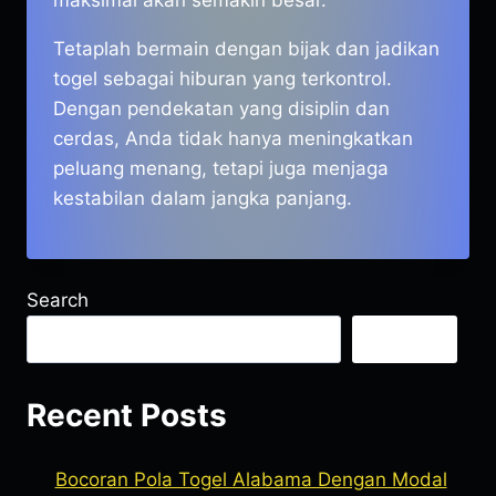
maksimal akan semakin besar.
Tetaplah bermain dengan bijak dan jadikan
togel sebagai hiburan yang terkontrol.
Dengan pendekatan yang disiplin dan
cerdas, Anda tidak hanya meningkatkan
peluang menang, tetapi juga menjaga
kestabilan dalam jangka panjang.
Search
Search
Recent Posts
Bocoran Pola Togel Alabama Dengan Modal