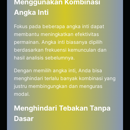
Menggunakan Kombinasi
Angka Inti
Fokus pada beberapa angka inti dapat
membantu meningkatkan efektivitas
permainan. Angka inti biasanya dipilih
berdasarkan frekuensi kemunculan dan
hasil analisis sebelumnya.
Dengan memilih angka inti, Anda bisa
menghindari terlalu banyak kombinasi yang
justru membingungkan dan menguras
modal.
Menghindari Tebakan Tanpa
Dasar