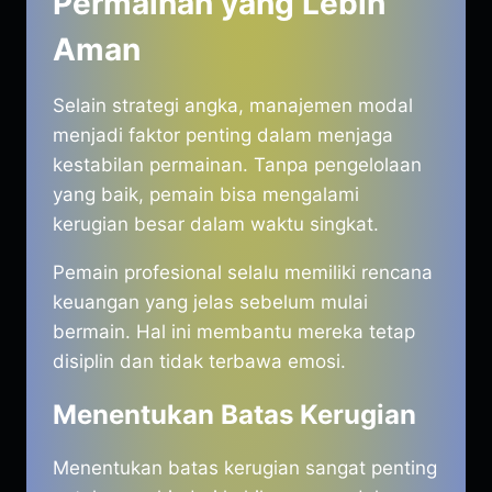
Permainan yang Lebih
Aman
Selain strategi angka, manajemen modal
menjadi faktor penting dalam menjaga
kestabilan permainan. Tanpa pengelolaan
yang baik, pemain bisa mengalami
kerugian besar dalam waktu singkat.
Pemain profesional selalu memiliki rencana
keuangan yang jelas sebelum mulai
bermain. Hal ini membantu mereka tetap
disiplin dan tidak terbawa emosi.
Menentukan Batas Kerugian
Menentukan batas kerugian sangat penting