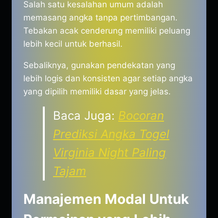
Salah satu kesalahan umum adalah
memasang angka tanpa pertimbangan.
Tebakan acak cenderung memiliki peluang
lebih kecil untuk berhasil.
Sebaliknya, gunakan pendekatan yang
lebih logis dan konsisten agar setiap angka
yang dipilih memiliki dasar yang jelas.
Baca Juga:
Bocoran
Prediksi Angka Togel
Virginia Night Paling
Tajam
Manajemen Modal Untuk