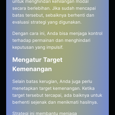
untuk menghindari kehilangan modal
secara berlebihan. Jika sudah mencapai
batas tersebut, sebaiknya berhenti dan
evaluasi strategi yang digunakan.
Dengan cara ini, Anda bisa menjaga kontrol
terhadap permainan dan menghindari
keputusan yang impulsif.
Mengatur Target
Kemenangan
Selain batas kerugian, Anda juga perlu
menetapkan target kemenangan. Ketika
target tersebut tercapai, ada baiknya untuk
berhenti sejenak dan menikmati hasilnya.
Strategi ini membantu menjaga