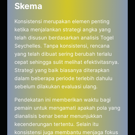
Skema
Konsistensi merupakan elemen penting
ketika menjalankan strategi angka yang
telah disusun berdasarkan analisis Togel
Seychelles. Tanpa konsistensi, rencana
yang telah dibuat sering berubah terlalu
cepat sehingga sulit melihat efektivitasnya.
Strategi yang baik biasanya diterapkan
dalam beberapa periode terlebih dahulu
sebelum dilakukan evaluasi ulang.
Pendekatan ini memberikan waktu bagi
pemain untuk mengamati apakah pola yang
dianalisis benar benar menunjukkan
kecenderungan tertentu. Selain itu
konsistensi juga membantu menjaga fokus