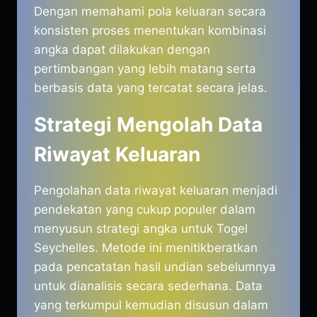
Dengan memahami pola keluaran secara
konsisten proses menentukan kombinasi
angka dapat dilakukan dengan
pertimbangan yang lebih matang serta
berbasis data yang tercatat secara jelas.
Strategi Mengolah Data
Riwayat Keluaran
Pengolahan data riwayat keluaran menjadi
pendekatan yang cukup populer dalam
menyusun strategi angka untuk Togel
Seychelles. Metode ini menitikberatkan
pada pencatatan hasil undian sebelumnya
untuk dianalisis secara sederhana. Data
yang terkumpul kemudian disusun dalam