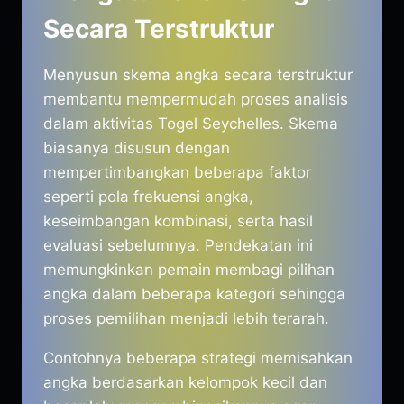
Secara Terstruktur
Menyusun skema angka secara terstruktur
membantu mempermudah proses analisis
dalam aktivitas Togel Seychelles. Skema
biasanya disusun dengan
mempertimbangkan beberapa faktor
seperti pola frekuensi angka,
keseimbangan kombinasi, serta hasil
evaluasi sebelumnya. Pendekatan ini
memungkinkan pemain membagi pilihan
angka dalam beberapa kategori sehingga
proses pemilihan menjadi lebih terarah.
Contohnya beberapa strategi memisahkan
angka berdasarkan kelompok kecil dan