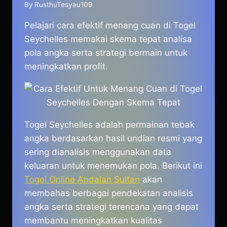
By
RusthuTesyau109
Pelajari cara efektif menang cuan di Togel
Seychelles memakai skema tepat analisa
pola angka serta strategi bermain untuk
meningkatkan profit.
Togel Seychelles adalah permainan tebak
angka berdasarkan hasil undian resmi yang
sering dianalisis menggunakan data
keluaran untuk menemukan pola. Berikut ini
Togel Online Andalan Sultan
akan
membahas berbagai pendekatan analisis
angka serta strategi terencana yang dapat
membantu meningkatkan kualitas