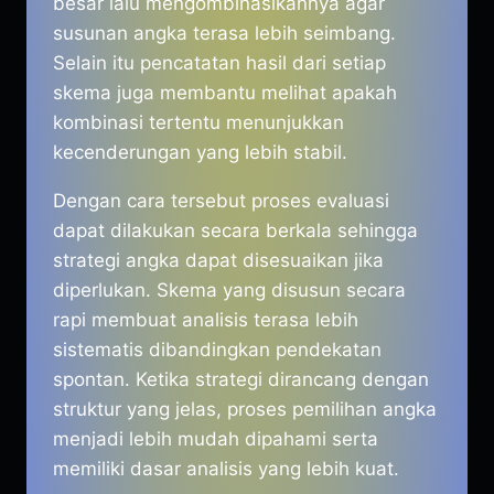
besar lalu mengombinasikannya agar
susunan angka terasa lebih seimbang.
Selain itu pencatatan hasil dari setiap
skema juga membantu melihat apakah
kombinasi tertentu menunjukkan
kecenderungan yang lebih stabil.
Dengan cara tersebut proses evaluasi
dapat dilakukan secara berkala sehingga
strategi angka dapat disesuaikan jika
diperlukan. Skema yang disusun secara
rapi membuat analisis terasa lebih
sistematis dibandingkan pendekatan
spontan. Ketika strategi dirancang dengan
struktur yang jelas, proses pemilihan angka
menjadi lebih mudah dipahami serta
memiliki dasar analisis yang lebih kuat.