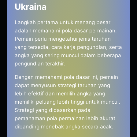
Ukraina
Langkah pertama untuk menang besar
adalah memahami pola dasar permainan.
Pemain perlu mengetahui jenis taruhan
yang tersedia, cara kerja pengundian, serta
angka yang sering muncul dalam beberapa
pengundian terakhir.
Dengan memahami pola dasar ini, pemain
dapat menyusun strategi taruhan yang
lebih efektif dan memilih angka yang
memiliki peluang lebih tinggi untuk muncul.
Strategi yang didasarkan pada
pemahaman pola permainan lebih akurat
dibanding menebak angka secara acak.