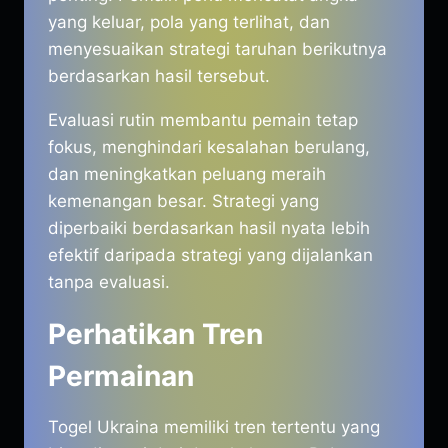
yang keluar, pola yang terlihat, dan
menyesuaikan strategi taruhan berikutnya
berdasarkan hasil tersebut.
Evaluasi rutin membantu pemain tetap
fokus, menghindari kesalahan berulang,
dan meningkatkan peluang meraih
kemenangan besar. Strategi yang
diperbaiki berdasarkan hasil nyata lebih
efektif daripada strategi yang dijalankan
tanpa evaluasi.
Perhatikan Tren
Permainan
Togel Ukraina memiliki tren tertentu yang