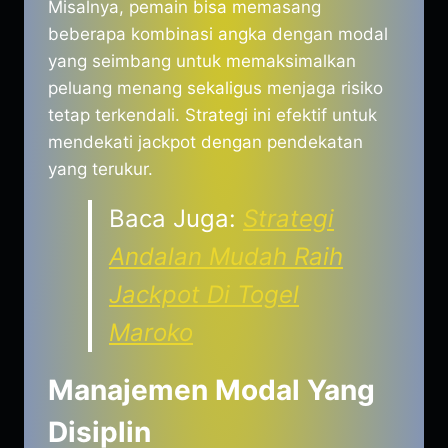
Misalnya, pemain bisa memasang
beberapa kombinasi angka dengan modal
yang seimbang untuk memaksimalkan
peluang menang sekaligus menjaga risiko
tetap terkendali. Strategi ini efektif untuk
mendekati jackpot dengan pendekatan
yang terukur.
Baca Juga:
Strategi
Andalan Mudah Raih
Jackpot Di Togel
Maroko
Manajemen Modal Yang
Disiplin