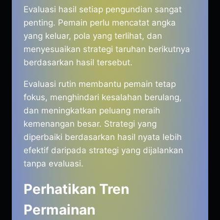
Evaluasi hasil setiap pengundian sangat
penting. Pemain perlu mencatat angka
yang keluar, pola yang terlihat, dan
menyesuaikan strategi taruhan berikutnya
berdasarkan hasil tersebut.
Evaluasi rutin membantu pemain tetap
fokus, menghindari kesalahan berulang,
dan meningkatkan peluang meraih
kemenangan besar. Strategi yang
diperbaiki berdasarkan hasil nyata lebih
efektif daripada strategi yang dijalankan
tanpa evaluasi.
Perhatikan Tren
Permainan