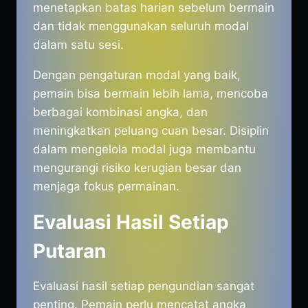
menetapkan batas harian sebelum bermain
dan tidak menggunakan seluruh modal
dalam satu sesi.
Dengan pengaturan modal yang baik,
pemain bisa bermain lebih lama, mencoba
berbagai kombinasi angka, dan
meningkatkan peluang cuan besar. Disiplin
dalam mengelola modal juga membantu
mengurangi risiko kerugian besar dan
menjaga fokus permainan.
Evaluasi Hasil Setiap
Putaran
Evaluasi hasil setiap pengundian sangat
penting. Pemain perlu mencatat angka