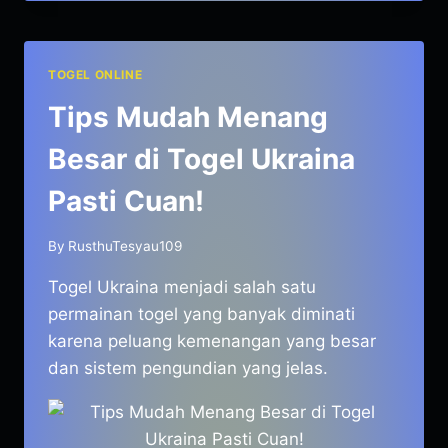
TOGEL ONLINE
Tips Mudah Menang
Besar di Togel Ukraina
Pasti Cuan!
By
RusthuTesyau109
Togel Ukraina menjadi salah satu
permainan togel yang banyak diminati
karena peluang kemenangan yang besar
dan sistem pengundian yang jelas.