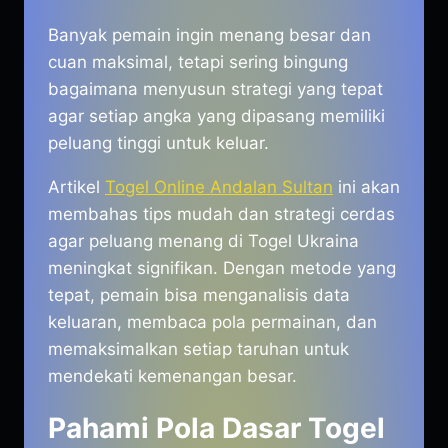
Banyak pemain ingin menang besar dan
cuan maksimal, tetapi sering bingung
bagaimana menyusun strategi yang tepat
agar setiap angka yang dipasang memiliki
peluang tinggi untuk keluar.
Artikel
Togel Online Andalan Sultan
ini akan
membahas tips mudah dan strategi cerdas
agar peluang menang di Togel Ukraina
meningkat signifikan. Dengan metode yang
tepat, pemain bisa menganalisis data
keluaran, membaca pola permainan, dan
memaksimalkan setiap taruhan untuk
mendekati kemenangan besar.
Pahami Pola Dasar Togel