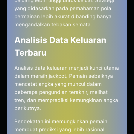
peluang lebih tinggi untuk keluar. Strategi
yang didasarkan pada pemahaman pola
permainan lebih akurat dibanding hanya
mengandalkan tebakan semata.
Analisis Data Keluaran
Terbaru
Analisis data keluaran menjadi kunci utama
dalam meraih jackpot. Pemain sebaiknya
mencatat angka yang muncul dalam
beberapa pengundian terakhir, melihat
tren, dan memprediksi kemungkinan angka
berikutnya.
Pendekatan ini memungkinkan pemain
membuat prediksi yang lebih rasional