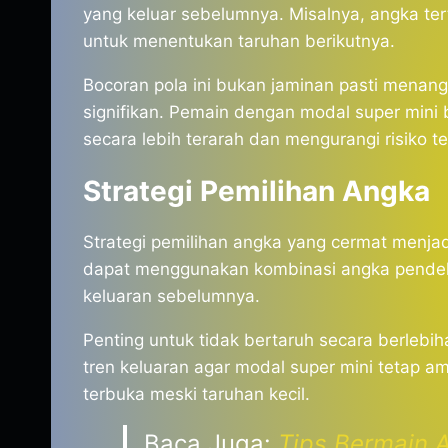
yang keluar sebelumnya. Misalnya, angka ter
untuk menentukan taruhan berikutnya.
Bocoran pola ini bukan jaminan pasti menang
signifikan. Pemain dengan modal super mini 
secara lebih terarah dan mengurangi risiko
Strategi Pemilihan Angka
Strategi pemilihan angka yang cermat menjadi
dapat menggunakan kombinasi angka pendek, a
keluaran sebelumnya.
Penting untuk tidak bertaruh secara berlebih
tren keluaran agar modal super mini tetap a
terbuka meski taruhan kecil.
Baca Juga:
Tips Bermain 