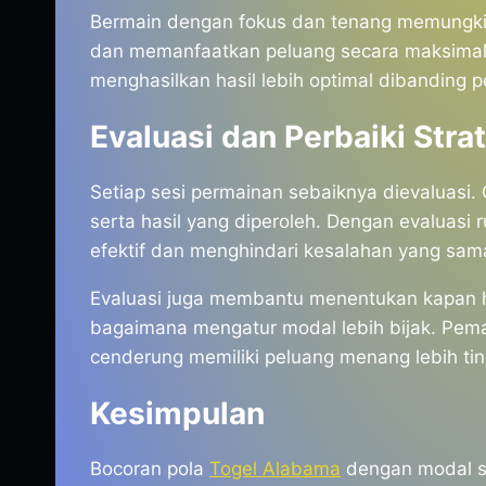
Bermain dengan fokus dan tenang memungki
dan memanfaatkan peluang secara maksimal.
menghasilkan hasil lebih optimal dibanding 
Evaluasi dan Perbaiki Stra
Setiap sesi permainan sebaiknya dievaluasi. 
serta hasil yang diperoleh. Dengan evaluasi r
efektif dan menghindari kesalahan yang sama
Evaluasi juga membantu menentukan kapan 
bagaimana mengatur modal lebih bijak. Pema
cenderung memiliki peluang menang lebih ti
Kesimpulan
Bocoran pola
Togel Alabama
dengan modal s