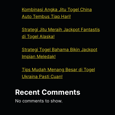
Kombinasi Angka Jitu Togel China
Auto Tembus Tiap Hari!
Strategi Jitu Meraih Jackpot Fantastis
di Togel Alaska!
Strategi Togel Bahama Bikin Jackpot
Impian Meledak!
Tips Mudah Menang Besar di Togel
Ukraina Pasti Cuan!
Recent Comments
No comments to show.