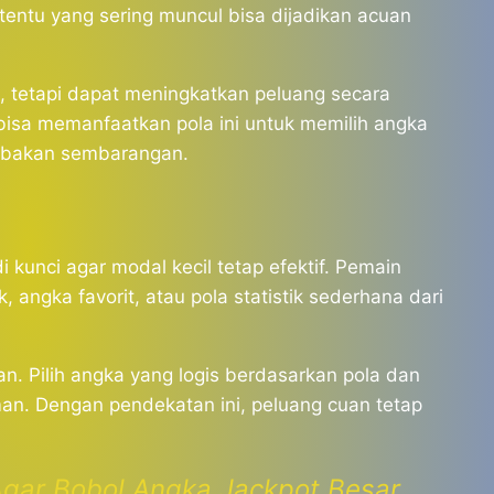
tentu yang sering muncul bisa dijadikan acuan
, tetapi dapat meningkatkan peluang secara
bisa memanfaatkan pola ini untuk memilih angka
 tebakan sembarangan.
 kunci agar modal kecil tetap efektif. Pemain
ngka favorit, atau pola statistik sederhana dari
an. Pilih angka yang logis berdasarkan pola dan
man. Dengan pendekatan ini, peluang cuan tetap
Agar Bobol Angka Jackpot Besar