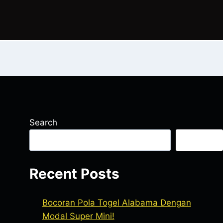
Search
Search
Recent Posts
Bocoran Pola Togel Alabama Dengan
Modal Super Mini!