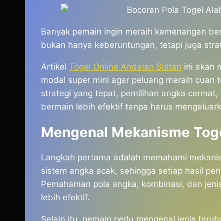
Banyak pemain ingin meraih kemenangan bes
bukan hanya keberuntungan, tetapi juga str
Artikel
Togel Online Andalan Sultan
ini akan
modal super mini agar peluang meraih cuan t
strategi yang tepat, pemilihan angka cermat
bermain lebih efektif tanpa harus mengeluar
Mengenal Mekanisme Tog
Langkah pertama adalah memahami mekanis
sistem angka acak, sehingga setiap hasil peng
Pemahaman pola angka, kombinasi, dan jenis
lebih efektif.
Selain itu, pemain perlu mengenal jenis taru