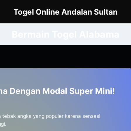
Togel Online Andalan Sultan
Bermain Togel Alabama
ma Dengan Modal Super Mini!
 tebak angka yang populer karena sensasi
gi.