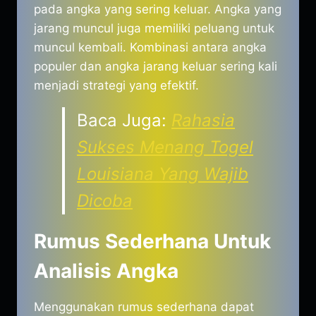
pada angka yang sering keluar. Angka yang
jarang muncul juga memiliki peluang untuk
muncul kembali. Kombinasi antara angka
populer dan angka jarang keluar sering kali
menjadi strategi yang efektif.
Baca Juga:
Rahasia
Sukses Menang Togel
Louisiana Yang Wajib
Dicoba
Rumus Sederhana Untuk
Analisis Angka
Menggunakan rumus sederhana dapat