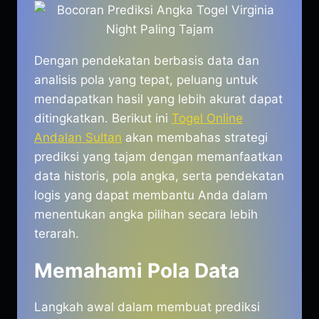
Dengan pendekatan berbasis data dan
analisis pola yang tepat, peluang untuk
mendapatkan hasil yang lebih akurat dapat
ditingkatkan. Berikut ini
Togel Online
Andalan Sultan
akan membahas strategi
prediksi yang tajam dengan memanfaatkan
data historis, pola angka, serta pendekatan
logis yang dapat membantu Anda dalam
menentukan angka pilihan secara lebih
terarah.
Memahami Pola Data
Langkah awal dalam membuat prediksi