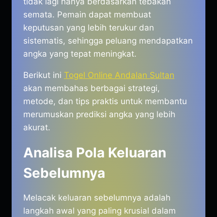
tidak lagi hanya berdasarkan tebakan
semata. Pemain dapat membuat
keputusan yang lebih terukur dan
sistematis, sehingga peluang mendapatkan
angka yang tepat meningkat.
Berikut ini
Togel Online Andalan Sultan
akan membahas berbagai strategi,
metode, dan tips praktis untuk membantu
merumuskan prediksi angka yang lebih
akurat.
Analisa Pola Keluaran
Sebelumnya
Melacak keluaran sebelumnya adalah
langkah awal yang paling krusial dalam