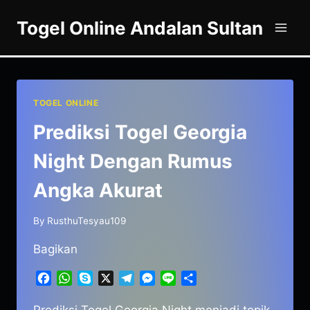
Skip
Togel Online Andalan Sultan
to
content
TOGEL ONLINE
Prediksi Togel Georgia
Night Dengan Rumus
Angka Akurat
By
RusthuTesyau109
Bagikan
Facebook
WhatsApp
Skype
X
Telegram
Messenger
Line
Share