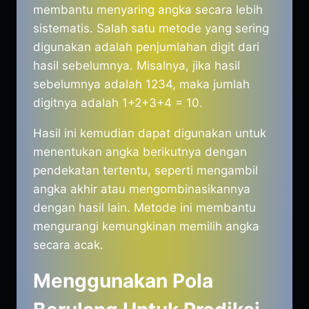
membantu menyaring angka secara lebih
sistematis. Salah satu metode yang sering
digunakan adalah penjumlahan digit dari
hasil sebelumnya. Misalnya, jika hasil
sebelumnya adalah 1234, maka jumlah
digitnya adalah 1+2+3+4 = 10.
Hasil ini kemudian dapat digunakan untuk
menentukan angka berikutnya dengan
pendekatan tertentu, seperti mengambil
angka akhir atau mengombinasikannya
dengan hasil lain. Metode ini membantu
mengurangi kemungkinan memilih angka
secara acak.
Menggunakan Pola