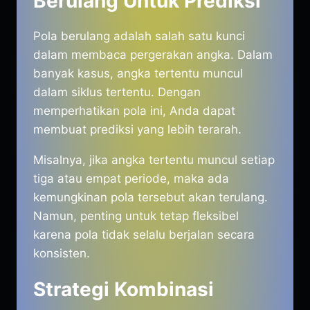
Berulang Untuk Prediksi
Pola berulang adalah salah satu kunci
dalam membaca pergerakan angka. Dalam
banyak kasus, angka tertentu muncul
dalam siklus tertentu. Dengan
memperhatikan pola ini, Anda dapat
membuat prediksi yang lebih terarah.
Misalnya, jika angka tertentu muncul setiap
tiga atau empat periode, maka ada
kemungkinan pola tersebut akan terulang.
Namun, penting untuk tetap fleksibel
karena pola tidak selalu berjalan secara
konsisten.
Strategi Kombinasi